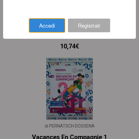
di PAMPALONI RAVIZZA
Accedi
Registrati
Time Off 1 + Cd
10,74€
di PERNATSCH DOSSENA
Vacances En Compagnie 1